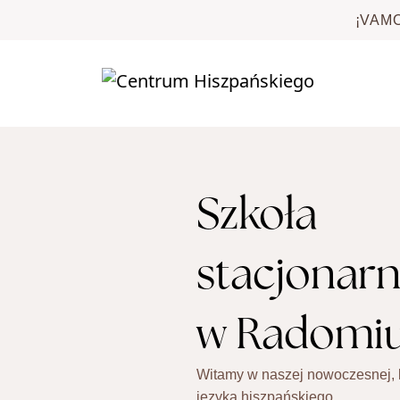
Skip to main content
¡VAM
Szkoła
stacjonar
w Radomi
Witamy w naszej nowoczesnej, 
języka hiszpańskiego.