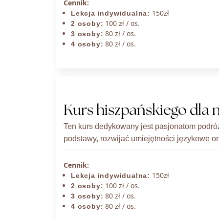
Cennik:
150zł
Lekcja indywidualna:
100 zł / os.
2 osoby:
80 zł / os.
3 osoby:
80 zł / os.
4 osoby:
Kurs hiszpańskiego dla 
Ten kurs dedykowany jest pasjonatom podró
podstawy, rozwijać umiejętności językowe or
Cennik:
150zł
Lekcja indywidualna:
100 zł / os.
2 osoby:
80 zł / os.
3 osoby:
80 zł / os.
4 osoby: