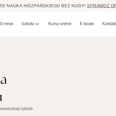
OS! NAUKA HISZPAŃSKIEGO BEZ NUDY!
SPRAWDŹ O
O mnie
Kursy online
E-booki
Kontak
Szkoła
na
u
kameralnej szkole