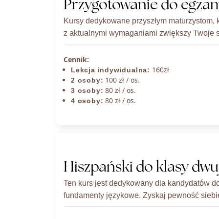
Przygotowanie do egza
Kursy dedykowane przyszłym maturzystom, k
z aktualnymi wymaganiami zwiększy Twoje s
Cennik:
160zł
Lekcja indywidualna:
100 zł / os.
2 osoby:
80 zł / os.
3 osoby:
80 zł / os.
4 osoby:
Hiszpański do klasy dw
Ten kurs jest dedykowany dla kandydatów do
fundamenty językowe. Zyskaj pewność siebie