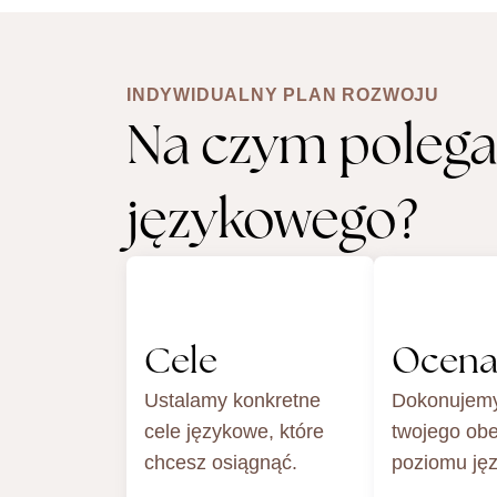
INDYWIDUALNY PLAN ROZWOJU
Na czym polega 
językowego?
Cele
Ocen
Ustalamy konkretne
Dokonujem
cele językowe, które
twojego ob
chcesz osiągnąć.
poziomu ję