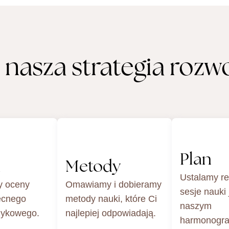
nasza strategia rozw
Plan
a
Metody
Ustalamy re
y oceny
Omawiamy i dobieramy
sesje nauki
ecnego
metody nauki, które Ci
naszym
zykowego.
najlepiej odpowiadają.
harmonogra