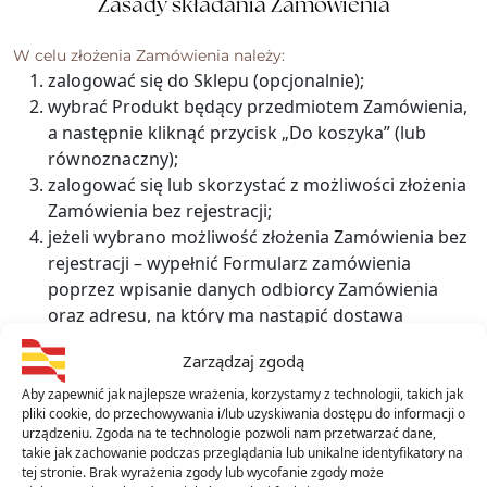
Zasady składania Zamówienia
W celu złożenia Zamówienia należy:
zalogować się do Sklepu (opcjonalnie);
wybrać Produkt będący przedmiotem Zamówienia,
a następnie kliknąć przycisk „Do koszyka” (lub
równoznaczny);
zalogować się lub skorzystać z możliwości złożenia
Zamówienia bez rejestracji;
jeżeli wybrano możliwość złożenia Zamówienia bez
rejestracji – wypełnić Formularz zamówienia
poprzez wpisanie danych odbiorcy Zamówienia
oraz adresu, na który ma nastąpić dostawa
Produktu, wybrać rodzaj przesyłki (sposób
Zarządzaj zgodą
dostarczenia Produktu), wpisać dane do faktury,
jeśli są inne niż dane odbiorcy Zamówienia,
Aby zapewnić jak najlepsze wrażenia, korzystamy z technologii, takich jak
pliki cookie, do przechowywania i/lub uzyskiwania dostępu do informacji o
kliknąć przycisk “Zamawiam i płacę”/kliknąć
urządzeniu. Zgoda na te technologie pozwoli nam przetwarzać dane,
przycisk “Zamawiam i płacę” oraz potwierdzić
takie jak zachowanie podczas przeglądania lub unikalne identyfikatory na
zamówienie, klikając w link przesłany w wiadomości
tej stronie. Brak wyrażenia zgody lub wycofanie zgody może