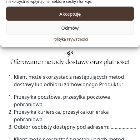
niekorzystnie wpłynąć na niektóre cechy i funkcje.
e-mail,
wybrać jeden z dostępnych sposobów płatności i w
Akceptuję
zależności od sposobu płatności, opłacić
zamówienie w określonym terminie, z
Odmów
zastrzeżeniem § 8 pkt 3.
Polityka Prywatności
§
8
Oferowane metody dostawy oraz płatności
Klient może skorzystać z następujących metod
dostawy lub odbioru zamówionego Produktu:
Przesyłka pocztowa, przesyłka pocztowa
pobraniowa,
Przesyłka kurierska, przesyłka kurierska
pobraniowa,
Odbiór osobisty dostępny pod adresem: ……………….
Klient może skorzystać z następujących metod