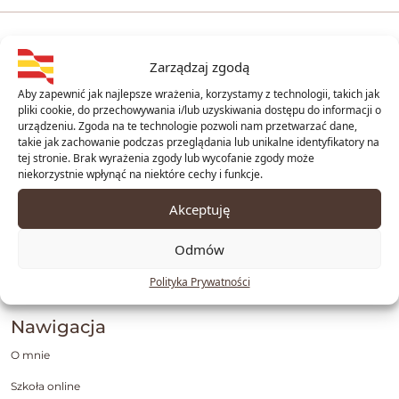
Zarządzaj zgodą
Aby zapewnić jak najlepsze wrażenia, korzystamy z technologii, takich jak
pliki cookie, do przechowywania i/lub uzyskiwania dostępu do informacji o
urządzeniu. Zgoda na te technologie pozwoli nam przetwarzać dane,
takie jak zachowanie podczas przeglądania lub unikalne identyfikatory na
tej stronie. Brak wyrażenia zgody lub wycofanie zgody może
Kontakt
niekorzystnie wpłynąć na niektóre cechy i funkcje.
+48 798 138 079
Akceptuję
radom@centrumhiszpanskiego.pl
Odmów
Parkowa 2a/lok.4,
Polityka Prywatności
26-600 Radom
Nawigacja
O mnie
Szkoła online