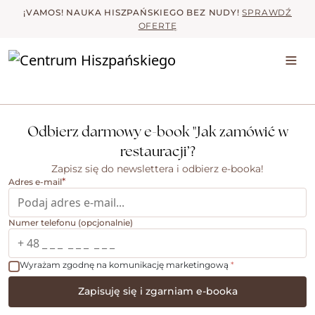
Skip to main content
¡VAMOS! NAUKA HISZPAŃSKIEGO BEZ NUDY!
SPRAWDŹ
OFERTĘ
Odbierz darmowy e-book "Jak zamówić w
restauracji’?
Zapisz się do newslettera i odbierz e-booka!
*
Adres e-mail
Numer telefonu (opcjonalnie)
Wyrażam zgodnę na komunikację marketingową
*